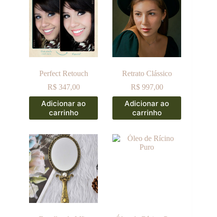
Perfect Retouch
Retrato Clássico
R$
347,00
R$
997,00
Adicionar ao
Adicionar ao
carrinho
carrinho