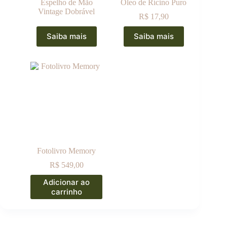
Espelho de Mão
Óleo de Rícino Puro
Vintage Dobrável
R$
17,90
Saiba mais
Saiba mais
Fotolivro Memory
R$
549,00
Adicionar ao
carrinho