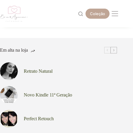
Pular
para
o
Coleção
conteúdo
Em alta na loja
Retrato Natural
Novo Kindle 11ª Geração
Perfect Retouch