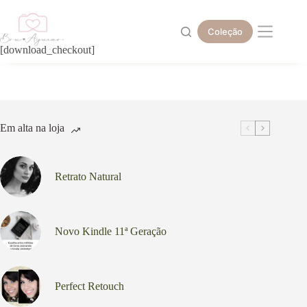
Pular
para
o
Coleção
conteúdo
[download_checkout]
Em alta na loja
Retrato Natural
Novo Kindle 11ª Geração
Perfect Retouch